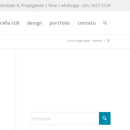
blicidade & Propaganda | fone / whatsapp : (41) 3027 2139
afia still
design
portfolio
contato
Você está aqui:
Home
/
18