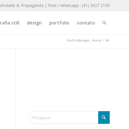
blicidade & Propaganda | fone / whatsapp : (41) 3027 2139
afia still
design
portfolio
contato
Você está aqui:
Home
/
34