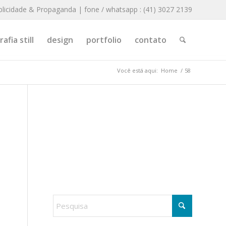
blicidade & Propaganda | fone / whatsapp : (41) 3027 2139
afia still
design
portfolio
contato
Você está aqui:
Home
/
58