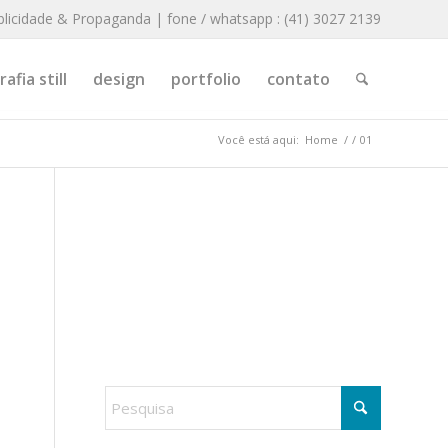
blicidade & Propaganda | fone / whatsapp : (41) 3027 2139
afia still
design
portfolio
contato
Você está aqui:
Home
/
/
01