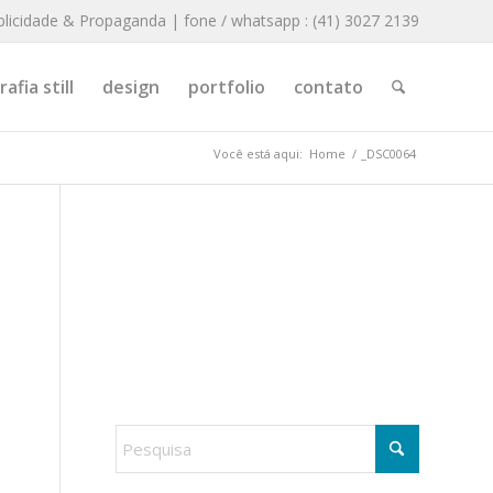
blicidade & Propaganda | fone / whatsapp : (41) 3027 2139
afia still
design
portfolio
contato
Você está aqui:
Home
/
_DSC0064