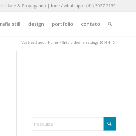
blicidade & Propaganda | fone / whatsapp : (41) 3027 2139
afia still
design
portfolio
contato
Você está aqui:
Home
/
Enfold-theme-settings-2014-4-10