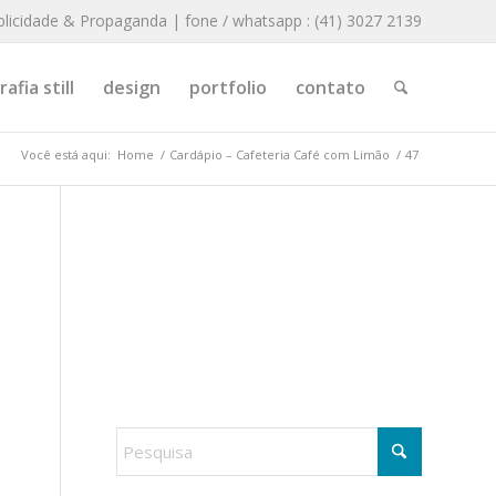
blicidade & Propaganda | fone / whatsapp : (41) 3027 2139
afia still
design
portfolio
contato
Você está aqui:
Home
/
Cardápio – Cafeteria Café com Limão
/
47