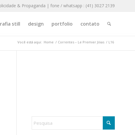
blicidade & Propaganda | fone / whatsapp : (41) 3027 2139
afia still
design
portfolio
contato
Você está aqui:
Home
/
Correntes – Le Premier Jóias
/
L16