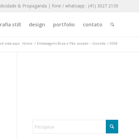
blicidade & Propaganda | fone / whatsapp : (41) 3027 2139
afia still
design
portfolio
contato
cê está aqui:
Home
/
Embalagens Broa e Pão sovado – Giorella
/
0554