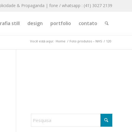
blicidade & Propaganda | fone / whatsapp : (41) 3027 2139
afia still
design
portfolio
contato
Você está aqui:
Home
/
Foto produtos – NHS
/
120