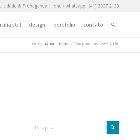
blicidade & Propaganda | fone / whatsapp : (41) 3027 2139
afia still
design
portfolio
contato
Você está aqui:
Home
/
Foto produtos – NHS
/
150