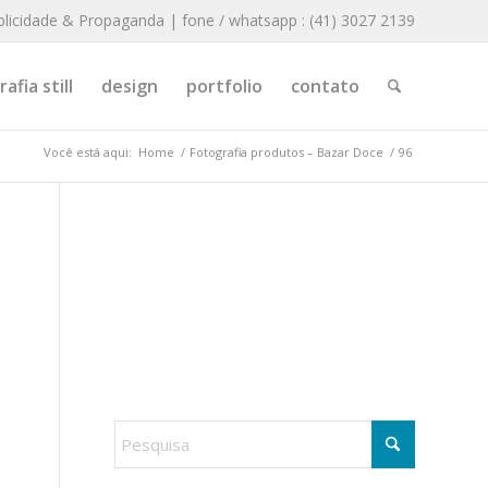
blicidade & Propaganda | fone / whatsapp : (41) 3027 2139
afia still
design
portfolio
contato
Você está aqui:
Home
/
Fotografia produtos – Bazar Doce
/
96