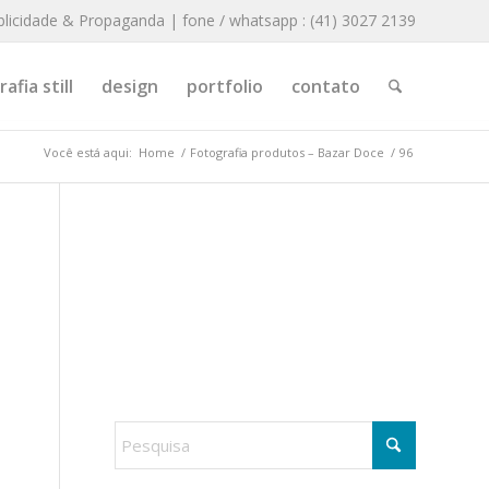
blicidade & Propaganda | fone / whatsapp : (41) 3027 2139
afia still
design
portfolio
contato
Você está aqui:
Home
/
Fotografia produtos – Bazar Doce
/
96