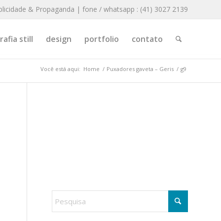
blicidade & Propaganda | fone / whatsapp : (41) 3027 2139
afia still
design
portfolio
contato
Você está aqui:
Home
/
Puxadores gaveta – Geris
/
g9