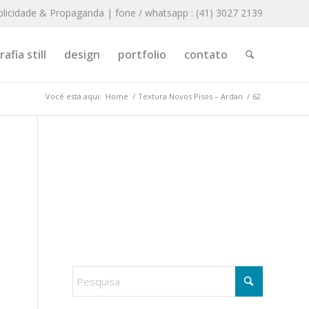
blicidade & Propaganda | fone / whatsapp : (41) 3027 2139
afia still
design
portfolio
contato
Você está aqui:
Home
/
Textura Novos Pisos – Ardan
/
62