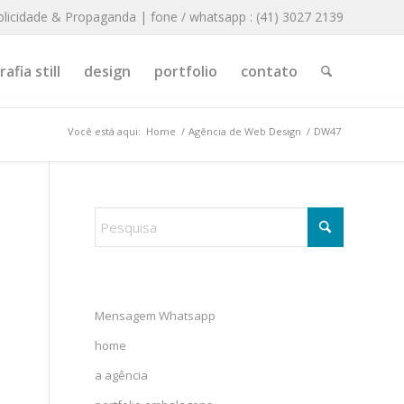
blicidade & Propaganda | fone / whatsapp : (41) 3027 2139
afia still
design
portfolio
contato
Você está aqui:
Home
/
Agência de Web Design
/
DW47
Mensagem Whatsapp
home
a agência