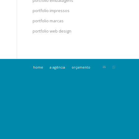
portfolio embalagens
portfolio impressos
portfolio marcas
portfolio web design
home
a agência
orçamento