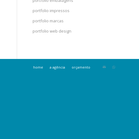
portfolio embalagens
portfolio impressos
portfolio marcas
portfolio web design
home
a agência
orçamento