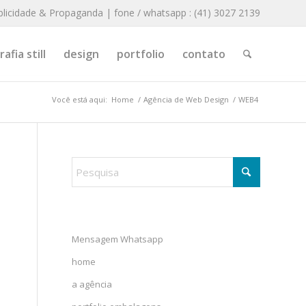
blicidade & Propaganda | fone / whatsapp : (41) 3027 2139
afia still
design
portfolio
contato
Você está aqui:
Home
/
Agência de Web Design
/
WEB4
Mensagem Whatsapp
home
a agência