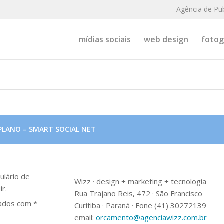
Agência de Pu
mídias sociais
web design
fotogr
PLANO – SMART SOCIAL NET
ulário de
Wizz · design + marketing + tecnologia
ir.
Rua Trajano Reis, 472 · São Francisco
ados com *
Curitiba · Paraná · Fone (41) 30272139
email:
orcamento@agenciawizz.com.br