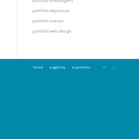
portfolio embalagens
portfolio impressos
portfolio marcas
portfolio web design
home
a agência
orçamento