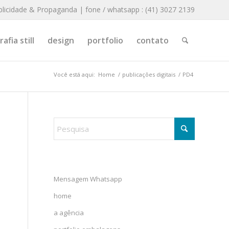
blicidade & Propaganda | fone / whatsapp : (41) 3027 2139
afia still
design
portfolio
contato
Você está aqui:
Home
/
publicações digitais
/
PD4
Mensagem Whatsapp
home
a agência