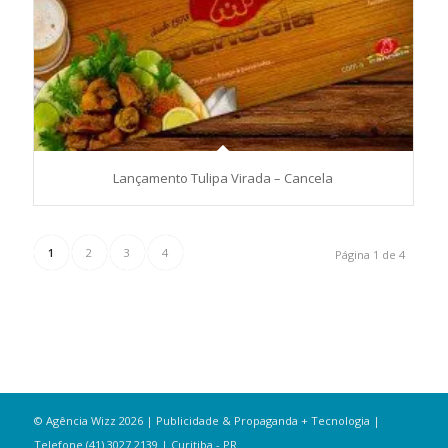
Lançamento Tulipa Virada – Cancela
1
2
3
4
Página 1 de 4
© Agência Wizz 2026 | Publicidade & Propaganda + Tecnologia |
Telefone (41) 3027 2139 | Curitiba - PR