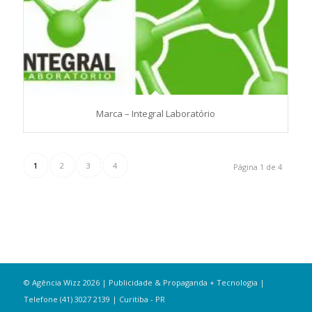
Marca – Integral Laboratório
1
2
3
4
Página 1 de 4
© Agência Wizz 2026 | Publicidade & Propaganda + Tecnologia |
Telefone (41) 3027 2139 | Curitiba - PR