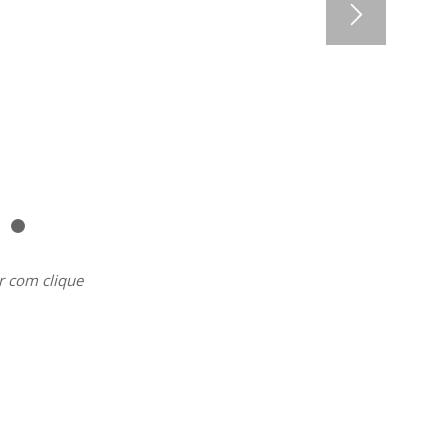
1
2
r com clique