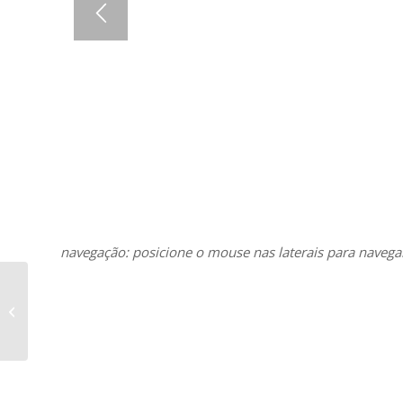
navegação: posicione o mouse nas laterais para navega
Mala direta Palestra
Jornada DPS – ENG