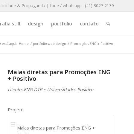
blicidade & Propaganda | fone / whatsapp : (41) 3027 2139
afia still
design
portfolio
contato
 está aqui:
Home
/
portfolio web design
/
Promoções ENG + Positivo
Malas diretas para Promoções ENG
+ Positivo
cliente: ENG DTP e Universidades Positivo
Projeto
Malas diretas para Promoções ENG +