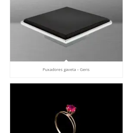
Puxadores gaveta – Geris