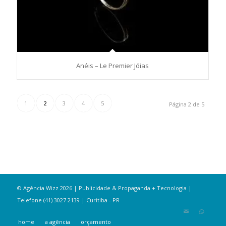
Anéis – Le Premier Jóias
1
2
3
4
5
Página 2 de 5
© Agência Wizz 2026 | Publicidade & Propaganda + Tecnologia |
Telefone (41) 3027 2139 | Curitiba - PR
home
a agência
orçamento