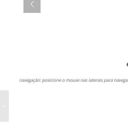
navegação: posicione o mouse nas laterais para navega
Pingentes – Le Premier
Jóias