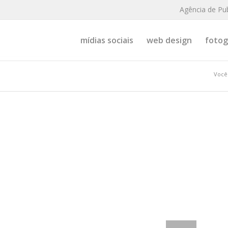
Agência de Pu
mídias sociais
web design
fotogr
Você 