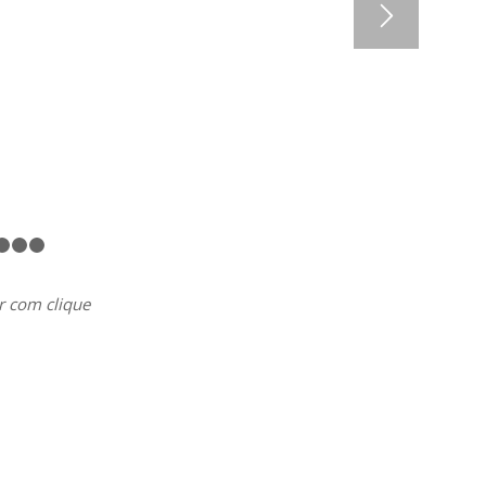
1
2
3
4
r com clique