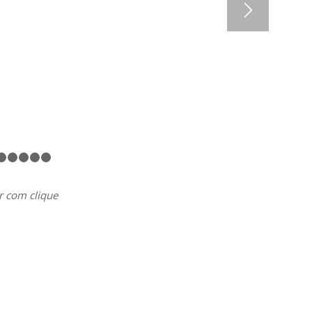
1
2
3
4
5
6
7
8
r com clique