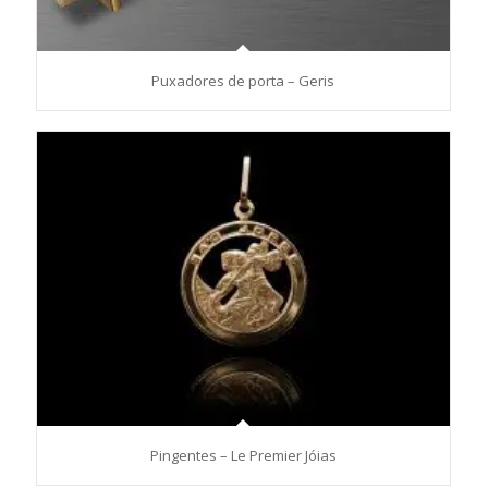
Puxadores de porta – Geris
Pingentes – Le Premier Jóias