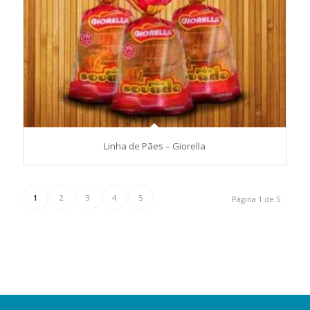
Linha de Pães – Giorella
1
2
3
4
5
Página 1 de 5